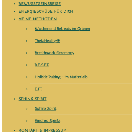
Sphinx Energ
BEWUSSTSEINSREISE
ENERGIESCHÜBE FÜR DICH
MEINE METHODEN
Wochenend Retreats im Grünen
ThetaHealing®
Breathwork Ceremony
R.E.S.E.T.
Holistic Pulsing – im Mutterleib
E.F.T.
SPHINX SPIRIT
Sphinx Spirit
Kindred Spirits
KONTAKT & IMPRESSUM