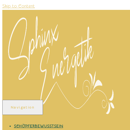
Skip to Content
Navigation
Sphinx Ene
Martina Anna Elena – Mentorin für Transformation, Be
SCHÖPFERBEWUSSTSEIN