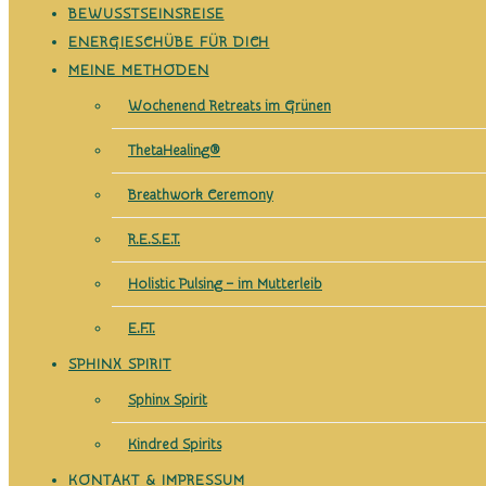
BEWUSSTSEINSREISE
ENERGIESCHÜBE FÜR DICH
MEINE METHODEN
Wochenend Retreats im Grünen
ThetaHealing®
Breathwork Ceremony
R.E.S.E.T.
Holistic Pulsing – im Mutterleib
E.F.T.
SPHINX SPIRIT
Sphinx Spirit
Kindred Spirits
KONTAKT & IMPRESSUM