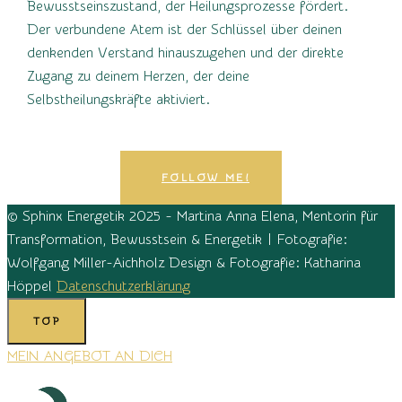
Bewusstseinszustand, der Heilungsprozesse fördert.
Der verbundene Atem ist der Schlüssel über deinen
denkenden Verstand hinauszugehen und der direkte
Zugang zu deinem Herzen, der deine
Selbstheilungskräfte aktiviert.
FOLLOW ME!
© Sphinx Energetik 2025 - Martina Anna Elena, Mentorin für
Transformation, Bewusstsein & Energetik | Fotografie:
Wolfgang Miller-Aichholz Design & Fotografie: Katharina
Höppel
Datenschutzerklärung
TOP
MEIN ANGEBOT AN DICH