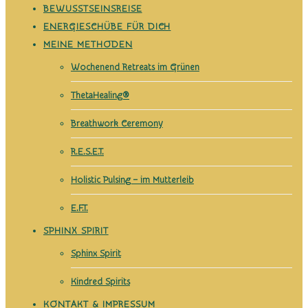
Energetik
Bewusstsein & EnergetikE
BEWUSSTSEINSREISE
ENERGIESCHÜBE FÜR DICH
MEINE METHODEN
Wochenend Retreats im Grünen
ThetaHealing®
Breathwork Ceremony
R.E.S.E.T.
Holistic Pulsing – im Mutterleib
E.F.T.
SPHINX SPIRIT
Sphinx Spirit
Kindred Spirits
KONTAKT & IMPRESSUM