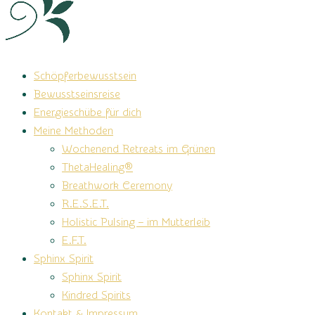
Schöpferbewusstsein
Bewusstseinsreise
Energieschübe für dich
Meine Methoden
Wochenend Retreats im Grünen
ThetaHealing®
Breathwork Ceremony
R.E.S.E.T.
Holistic Pulsing – im Mutterleib
E.F.T.
Sphinx Spirit
Sphinx Spirit
Kindred Spirits
Kontakt & Impressum