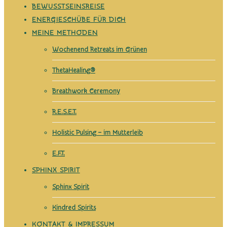
Energetik
Bewusstsein & EnergetikE
BEWUSSTSEINSREISE
ENERGIESCHÜBE FÜR DICH
MEINE METHODEN
Wochenend Retreats im Grünen
ThetaHealing®
Breathwork Ceremony
R.E.S.E.T.
Holistic Pulsing – im Mutterleib
E.F.T.
SPHINX SPIRIT
Sphinx Spirit
Kindred Spirits
KONTAKT & IMPRESSUM