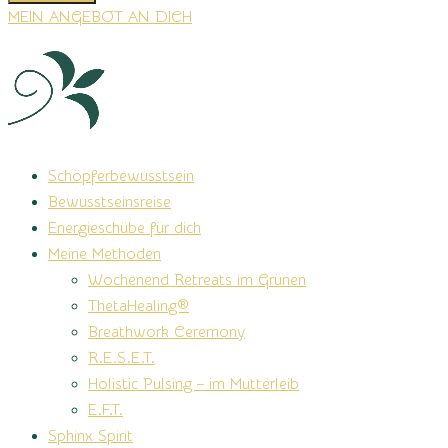
MEIN ANGEBOT AN DICH
Schöpferbewusstsein
Bewusstseinsreise
Energieschübe für dich
Meine Methoden
Wochenend Retreats im Grünen
ThetaHealing®
Breathwork Ceremony
R.E.S.E.T.
Holistic Pulsing – im Mutterleib
E.F.T.
Sphinx Spirit