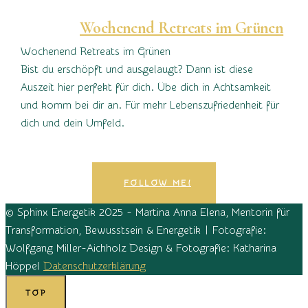
Wochenend Retreats im Grünen
Wochenend Retreats im Grünen
Bist du erschöpft und ausgelaugt? Dann ist diese
Auszeit hier perfekt für dich. Übe dich in Achtsamkeit
und komm bei dir an. Für mehr Lebenszufriedenheit für
dich und dein Umfeld.
FOLLOW ME!
© Sphinx Energetik 2025 - Martina Anna Elena, Mentorin für
Transformation, Bewusstsein & Energetik | Fotografie:
Wolfgang Miller-Aichholz Design & Fotografie: Katharina
Höppel
Datenschutzerklärung
TOP